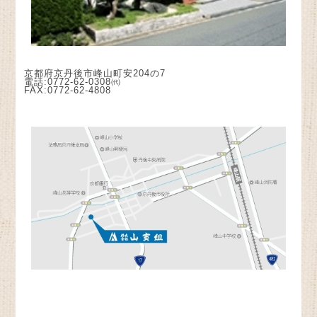
京都府京丹後市峰山町安204の7
電話:0772-62-0308㈹
FAX:0772-62-4808