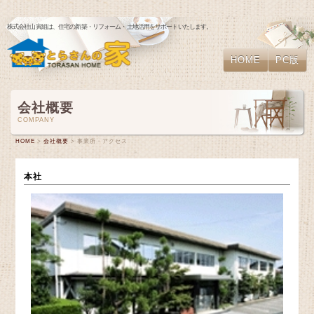
株式会社山寅組は、住宅の新築・リフォーム・土地活用をサポートいたします。
HOME
PC版
会社概要
COMPANY
HOME
>
会社概要
> 事業所・アクセス
本社