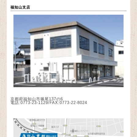
福知山支店
京都府福知山市篠尾137の6
電話:0773-23-1129/FAX:0773-22-8024