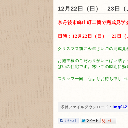
12月22日（日） 23日
京丹後市峰山町二箇で完成見学
日時：12月22日（日） 23日（
クリスマス前に今年さいごの完成見
お施主様のこだわりがいっぱい詰ま
ぱいの住宅です。寒いこの時期に効
スタッフ一同 心よりお待ち申し上
添付ファイルダウンロード：
img042