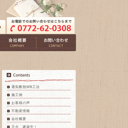
通気断熱WB工法
施工例
お客様の声
不動産情報
会社概要
只今、建築中！