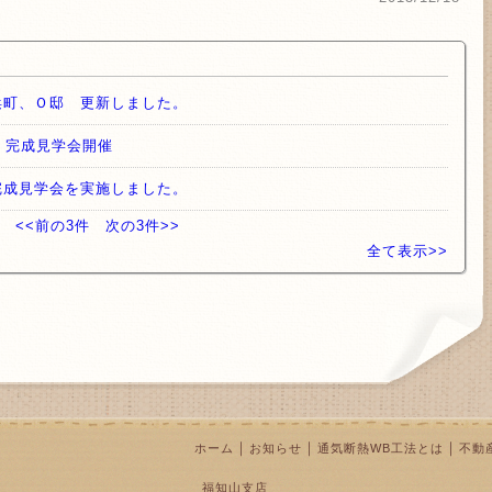
浜町、Ｏ邸 更新しました。
）完成見学会開催
完成見学会を実施しました。
<<前の3件
次の3件>>
全て表示>>
｜
｜
｜
ホーム
お知らせ
通気断熱WB工法とは
不動
福知山支店