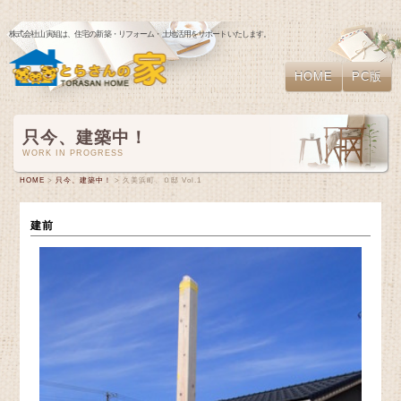
株式会社山寅組は、住宅の新築・リフォーム・土地活用をサポートいたします。
HOME
PC版
只今、建築中！
WORK IN PROGRESS
HOME
>
只今、建築中！
> 久美浜町、Ｏ邸 Vol.1
建前