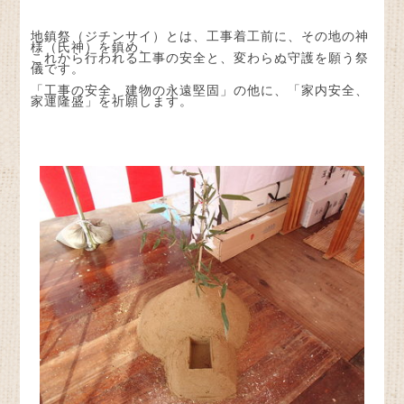
地鎮祭（ジチンサイ）とは、工事着工前に、その地の神
様（氏神）を鎮め、
これから行われる工事の安全と、変わらぬ守護を願う祭
儀です。
「工事の安全、建物の永遠堅固」の他に、「家内安全、
家運隆盛」を祈願します。