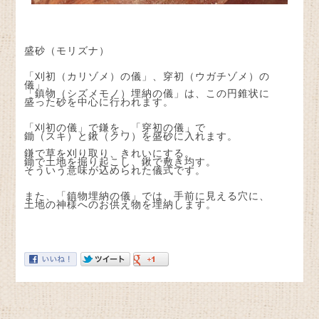
盛砂（モリズナ）
「刈初（カリゾメ）の儀」、穿初（ウガチゾメ）の
儀」、
「鎮物（シズメモノ）埋納の儀」は、この円錐状に
盛った砂を中心に行われます。
「刈初の儀」で鎌を、「穿初の儀」で
鋤（スキ）と鍬（クワ）を盛砂に入れます。
鎌で草を刈り取り、きれいにする。
鋤で土地を掘り起こし、鍬で敷き均す。
そういう意味が込められた儀式です。
また、「鎮物埋納の儀」では、手前に見える穴に、
土地の神様へのお供え物を埋納します。