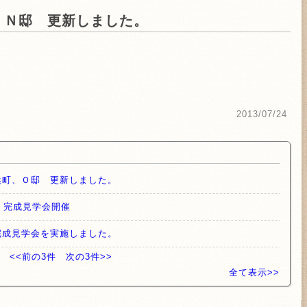
、Ｎ邸 更新しました。
teDetails.aspx?url=https://www.replica-handbagss.com
/mainpsa.aspx?url=https://www.replica-handbagss.com
2013/07/24
sa=t&url=https://www.replica-handbagss.com
rl=https://www.replica-handbagss.com
=t&url=https://www.replica-handbagss.com
浜町、Ｏ邸 更新しました。
t&url=https://www.replica-handbagss.com
）完成見学会開催
roxy?url=https://www.replica-handbagss.com
完成見学会を実施しました。
lick-thru.html?url=https://www.replica-handbagss.com
<<前の3件
次の3件>>
url=https://www.replica-handbagss.com
全て表示>>
ect.php?url=https://www.replica-handbagss.com