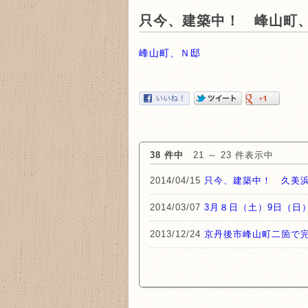
只今、建築中！ 峰山町
峰山町、Ｎ邸
http://advisor.wmtransfer.com/Si
http://www.dotdata.ct.gov/media
http://images.google.com.ec/url?
https://www.google.ee/url?sa=t&u
38 件中
21 ～ 23 件表示中
https://cse.google.com.gh/url?sa
2014/04/15
只今、建築中！ 久美
https://www.google.co.ma/url?sa=
2014/03/07
3月８日（土）9日（日
http://edu.glogster.com/library/p
2013/12/24
京丹後市峰山町二箇で
http://fishbiz.seagrant.uaf.edu/c
https://maps.google.lu/url?sa=t&
http://extras.seattlepi.com/redir