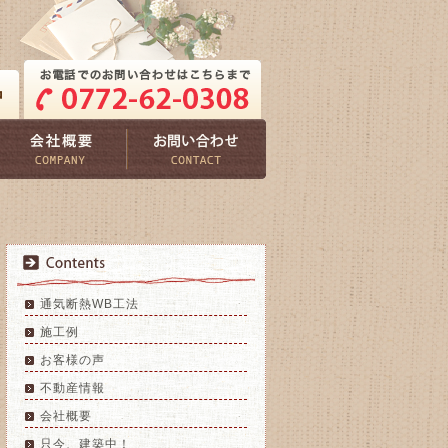
通気断熱WB工法
施工例
お客様の声
不動産情報
会社概要
只今、建築中！