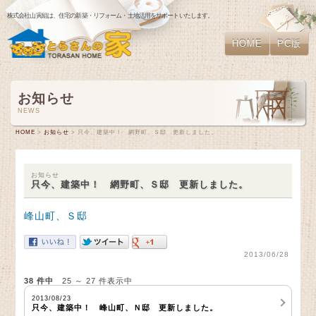
株式会社山寅組は、住宅の新築・リフォーム・土地活用をサポートいたします。
HOME
PC版
お知らせ
NEWS
HOME
>
お知らせ
> 只今、建築中！ 網野町、Ｓ邸 更新しました。
お知らせ
只今、建築中！ 網野町、Ｓ邸 更新しました。
峰山町、Ｓ邸
2013/06/28
38 件中
25 ～ 27 件表示中
2013/08/23
只今、建築中！ 峰山町、Ｎ邸 更新しました。